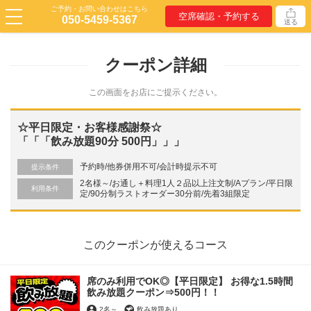
ご予約・お問い合わせはこちら
空席確認・予約する
050-5459-5367
送る
クーポン詳細
この画面をお店にご提示ください。
☆平日限定・お客様感謝祭☆
「「「飲み放題90分 500円」」」
予約時/他券併用不可/会計時提示不可
提示条件
2名様～/お通し＋料理1人２品以上注文制/Aプラン/平日限
利用条件
定/90分制ラストオーダー30分前/先着3組限定
このクーポンが使えるコース
席のみ利用でOK◎【平日限定】 お得な1.5時間
飲み放題クーポン⇒500円！！
2名
～
飲み放題あり