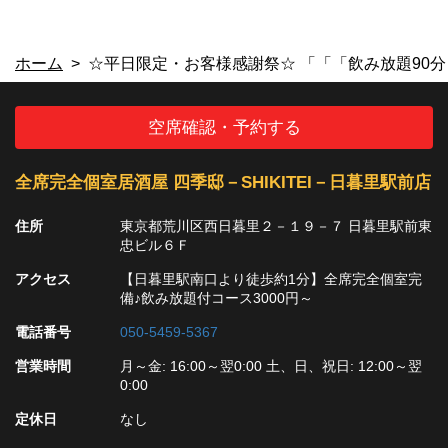
閉じる
ホーム
☆平日限定・お客様感謝祭☆ 「「「飲み放題90分 
空席確認・予約する
全席完全個室居酒屋 四季邸－SHIKITEI－日暮里駅前店
住所
東京都荒川区西日暮里２－１９－７ 日暮里駅前東
忠ビル６Ｆ
アクセス
【日暮里駅南口より徒歩約1分】全席完全個室完
備♪飲み放題付コース3000円～
電話番号
050-5459-5367
営業時間
月～金: 16:00～翌0:00 土、日、祝日: 12:00～翌
0:00
定休日
なし