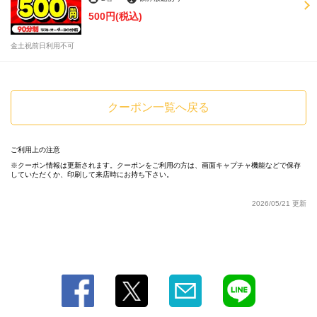
500円
(税込)
金土祝前日利用不可
この店舗情報をシェアする
クーポン一覧へ戻る
☆平日限定・お客様感謝祭☆ 「「「飲み放題90分 500
円」」」 | 全席完全個室居酒屋 四季邸－SHIKITEI－日暮里
ご利用上の注意
駅前店
クーポン情報は更新されます。クーポンをご利用の方は、画面キャプチャ機能などで保存
していただくか、印刷して来店時にお持ち下さい。
東京都荒川区西日暮里２－１９－７ 日暮里駅前東忠ビル６Ｆ
https://shikiteinipporiekimae.owst.jp/coupons/172063722
2026/05/21 更新
お店情報をコピー