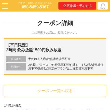
ご予約・お問い合わせはこちら
空席確認・予約する
050-5459-5367
送る
クーポン詳細
この画面をお店にご提示ください。
【平日限定】
2時間 飲み放題1500円飲み放題
予約時＆入店時/会計時提示不可
提示条件
2名様～/コース・他券併用不可/お通し＋1人2品制/他券併
利用条件
用不可/先着3組限定/Aプラン/金土祝前日利用不可
クーポン一覧へ戻る
ご利用上の注意