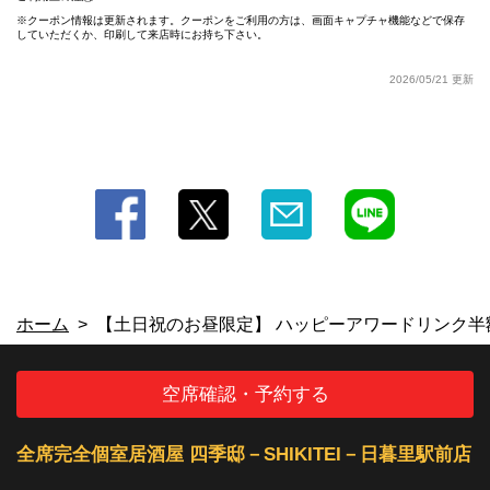
クーポン情報は更新されます。クーポンをご利用の方は、画面キャプチャ機能などで保存
していただくか、印刷して来店時にお持ち下さい。
この店舗情報をシェアする
2026/05/21 更新
【土日祝のお昼限定】 ハッピーアワードリンク半額！！ |
全席完全個室居酒屋 四季邸－SHIKITEI－日暮里駅前店
東京都荒川区西日暮里２－１９－７ 日暮里駅前東忠ビル６Ｆ
https://shikiteinipporiekimae.owst.jp/coupons/215218790
お店情報をコピー
ホーム
【土日祝のお昼限定】 ハッピーアワードリンク半
閉じる
空席確認・予約する
全席完全個室居酒屋 四季邸－SHIKITEI－日暮里駅前店