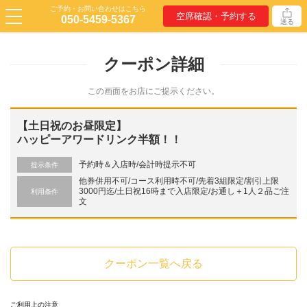
ご予約・お問い合わせはこちら
空席確認・予約する
050-5459-5367
送る
クーポン詳細
この画面をお店にご提示ください。
【土日祝のお昼限定】
ハッピーアワードリンク半額！！
予約時＆入店時/会計時提示不可
提示条件
他券併用不可/コース利用時不可/先着3組限定/割引上限
3000円迄/土日祝16時まで入店限定/お通し＋1人２品ご注
利用条件
文
クーポン一覧へ戻る
ご利用上の注意