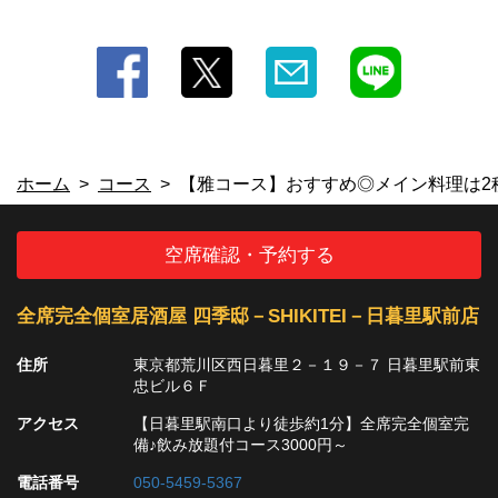
・【焼酎・日本酒】《芋》ISAINA／一刻者《麦》いいちこ《日本酒》おす
すめ日本酒／豪快／高清水
ホーム
コース
【雅コース】おすすめ◎メイン料理は2種
空席確認・予約する
全席完全個室居酒屋 四季邸－SHIKITEI－日暮里駅前店
住所
東京都荒川区西日暮里２－１９－７ 日暮里駅前東
忠ビル６Ｆ
アクセス
【日暮里駅南口より徒歩約1分】全席完全個室完
備♪飲み放題付コース3000円～
電話番号
050-5459-5367