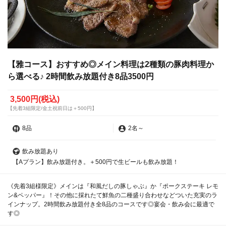
【雅コース】おすすめ◎メイン料理は2種類の豚肉料理か
ら選べる♪ 2時間飲み放題付き8品3500円
3,500円
(税込)
【先着3組限定/金土祝前日は＋500円】
8品
2名
～
飲み放題あり
【Aプラン】飲み放題付き。＋500円で生ビールも飲み放題！
《先着3組様限定》メインは『和風だしの豚しゃぶ』か『ポークステーキ レモ
ン&ペッパー』！その他に採れたて鮮魚の二種盛り合わせなどついた充実のラ
インナップ。2時間飲み放題付き全8品のコースです◎宴会・飲み会に最適で
す◎