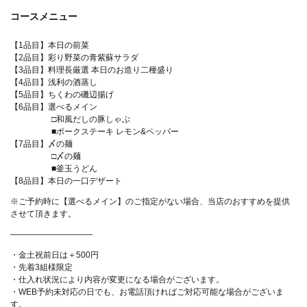
コースメニュー
【1品目】本日の前菜
【2品目】彩り野菜の青紫蘇サラダ
【3品目】料理長厳選 本日のお造り二種盛り
【4品目】浅利の酒蒸し
【5品目】ちくわの磯辺揚げ
【6品目】選べるメイン
□和風だしの豚しゃぶ
■ポークステーキ レモン&ペッパー
【7品目】〆の麺
□〆の麺
■釜玉うどん
【8品目】本日の一口デザート
※ご予約時に【選べるメイン】のご指定がない場合、当店のおすすめを提供
させて頂きます。
――――――――――
・金土祝前日は＋500円
・先着3組様限定
・仕入れ状況により内容が変更になる場合がございます。
この店舗情報をシェアする
・WEB予約未対応の日でも、お電話頂ければご対応可能な場合がございま
す。