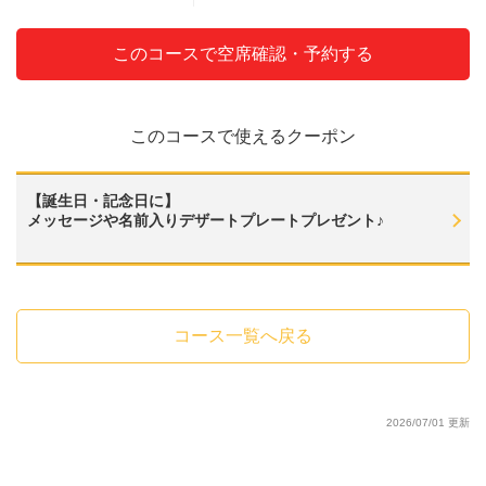
・■Aプラン
・【ソフトドリンク】ウーロン茶／緑茶／オレンジュース／グレフルジュ
ース／アセロラジュース
このコースで空席確認・予約する
・■Sプラン
・【＋500円でSプランも飲み放題】
・■Sプラン
・【ウィスキー】ジンジャーハイボール／コークハイボール／アセロラハ
このコースで使えるクーポン
イボール
・■Sプラン
・【カクテル】カシスジンジャー／ピーチグレフル／ピーチジンジャー／
ジントニック／スクリュードライバー／ブルドック／モスコミュール／ライ
【誕生日・記念日に】
チソーダ／ライチオレンジ／ライチグレフル
メッセージや名前入りデザートプレートプレゼント♪
・■Sプラン
・【日本酒】おすすめ日本酒
・■Sプラン
・【ワインカクテル】キティー／カリモーチョ／オペレーター／キール
・■Sプラン
コース一覧へ戻る
・【ソフトドリンク】コーラ／ジンジャエール／アセロラソーダ／リアル
ゴールド
・■SPプラン
・【さらに＋500円でSPプランも飲み放題】
・■SPプラン
2026/07/01 更新
・【麦酒・ノンアルビア・サワー】アサヒスーパードライ／ノンアルコー
ルビール
・■SPプラン