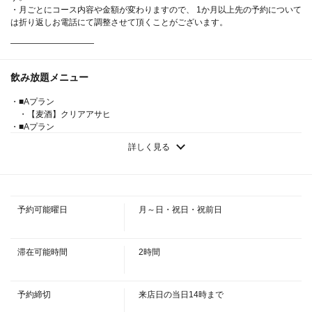
・月ごとにコース内容や金額が変わりますので、 1か月以上先の予約について
【雅コース】おすすめ◎メイン料理は2種類の豚肉料理から
は折り返しお電話にて調整させて頂くことがございます。
選べる♪ 2時間飲み放題付き8品3500円 | 全席完全個室居酒
屋 四季邸－SHIKITEI－日暮里駅前店
――――――――――
東京都荒川区西日暮里２－１９－７ 日暮里駅前東忠ビル６Ｆ
https://shikiteinipporiekimae.owst.jp/courses/213626032
飲み放題メニュー
・■Aプラン
お店情報をコピー
・【麦酒】クリアアサヒ
・■Aプラン
・【サワー】レモンサワー／ライムサワー／グレフルサワー／オレンジサ
詳しく見る
ワー／アセロラサワー／緑茶ハイ／烏龍ハイ
・■Aプラン
・【ウイスキー】ハイボール／ロック／水／ストレート／お湯
・■Aプラン
・【カクテル】カシスソーダ／カシスオレンジ／カシスグレフル／カシス
閉じる
予約可能曜日
月～日・祝日・祝前日
ウーロン／ピーチソーダ／レゲエパンチ／ファジーネーブル／ジントニック
／ブルドッグ／スクリュードライバー
・■Aプラン
・【ワイン】《グラス》赤／白
滞在可能時間
2時間
・■Aプラン
・【梅酒】《梅酒》ロック／水／ストレート／お湯
・■Aプラン
予約締切
来店日の当日14時まで
・【焼酎】《芋／麦》ロック／水／お湯